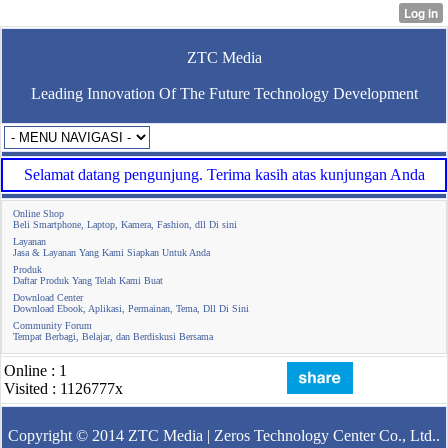
ZTC Media
Leading Innovation Of The Future Technology Development
Selamat datang pengunjung. Terima kasih atas kunjungan Anda
Online Shop
Beli Smartphone, Laptop, Kamera, Fashion, dll Di sini
Layanan
Jasa & Layanan Yang Kami Siapkan Untuk Anda
Produk
Daftar Produk Yang Telah Kami Buat
Download Center
Download Ebook, Aplikasi, Permainan, Tema, Dll Di Sini
Community Forum
Tempat Berbagi, Belajar, dan Berdiskusi Bersama
Online : 1
Visited : 1126777x
Copyright © 2014
ZTC Media | Zeros Technology Center Co., Ltd.
.