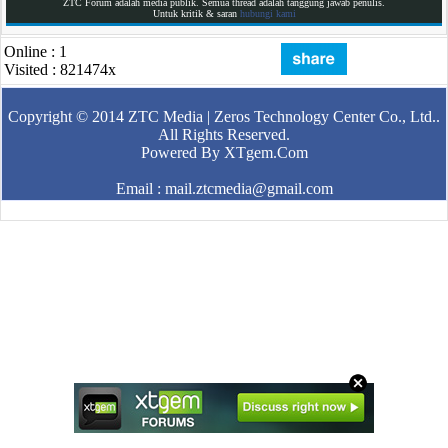
ZTC Forum adalah media publik. Semua thread adalah tanggung jawab penulis.
Untuk kritik & saran
hubungi kami
Online : 1
Visited : 821474x
Copyright © 2014
ZTC Media | Zeros Technology Center Co., Ltd.
.
All Rights Reserved.
Powered By
XTgem.Com
Email : mail.ztcmedia@gmail.com