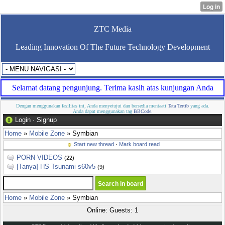
ZTC Media
Leading Innovation Of The Future Technology Development
Selamat datang pengunjung. Terima kasih atas kunjungan Anda
Dengan menggunakan fasilitas ini, Anda menyetujui dan bersedia mentaati
Tata Tertib
yang ada.
Anda dapat menggunakan tag
BBCode
.
Login
·
Signup
Home
»
Mobile Zone
» Symbian
Start new thread
·
Mark board read
PORN VIDEOS
(22)
[Tanya] HS Tsunami s60v5
(9)
Home
»
Mobile Zone
» Symbian
Online: Guests: 1